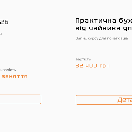
Практична бух
026
від чайника д
я
Запис курсу для початківців
вартість
32 400 грн
ривалість
 заняття
Дета