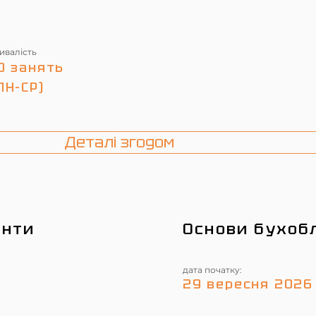
ивалість
0 занять
ПН-СР)
Деталі згодом
енти
Основи бухоб
дата початку:
29 вересня 2026