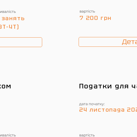
вартість
ивалість
7 200 грн
 занять
ВТ-ЧТ)
Дета
ком
Податки для ч
дата початку:
24 листопада 20
ивалість
вартість