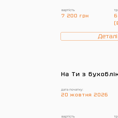
вартість
тр
7 200 грн
6
(
Деталі
На Ти з бухоблі
дата початку:
20 жовтня 2026
вартість
тр