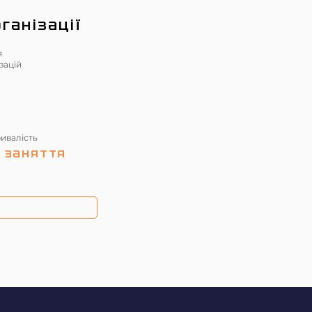
ганізації
я
зацій
ривалість
 заняття