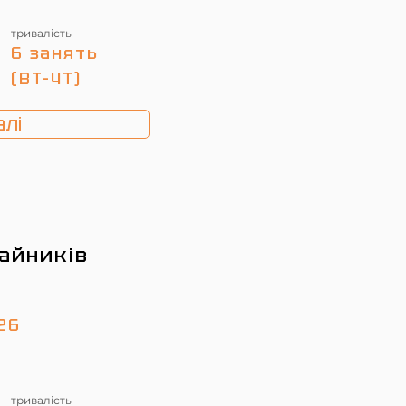
тривалість
6 занять
(ВТ-ЧТ)
лі
айників
26
тривалість