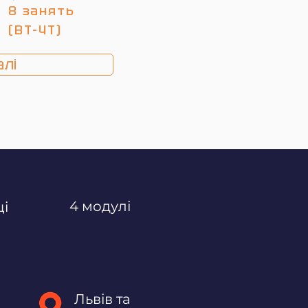
8 занять
(ВТ-ЧТ)
лі
4 модулі
ці
Львів та