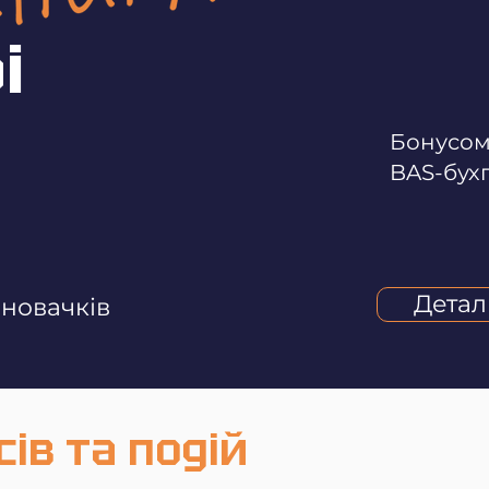
і
Бонусом
BAS-бухг
Детал
 новачків
ів та подій