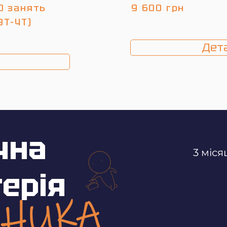
0 занять
9 600 грн
ВТ-ЧТ)
Дета
чна
3 міся
ерія