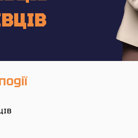
ІВЦІВ
події
ЦІВ