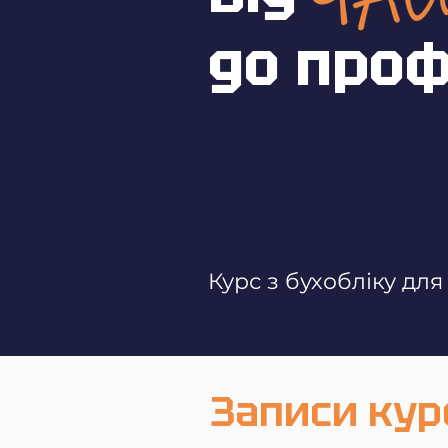
до проф
Курс з бухобліку для
Записи курс