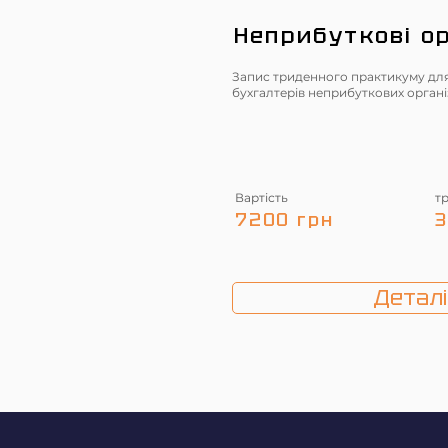
Неприбуткові ор
Запис триденного практикуму дл
бухгалтерів неприбуткових органі
Вартість
т
7200 грн
3
Деталі