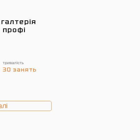
галтерія
о профі
тривалість
30 занять
лі