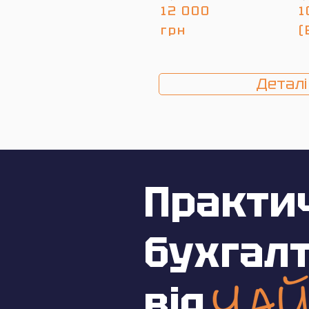
12 000
1
грн
(
Деталі
Практи
бухгалт
від