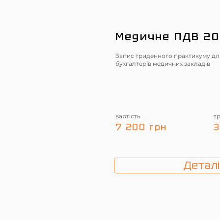
Медичне ПДВ 2
Запис триденного практикуму дл
бухгалтерів медичних закладів
вартість
т
7 200 грн
3
Деталі