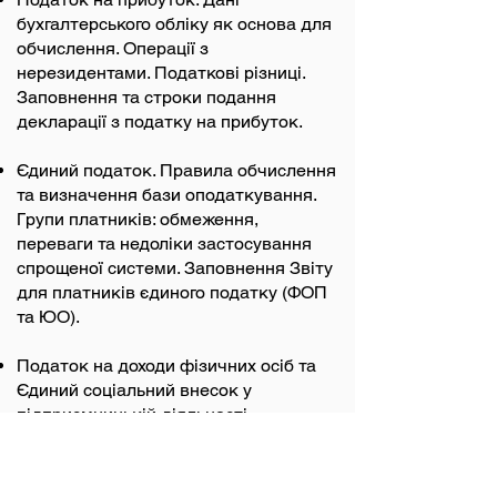
бухгалтерського обліку як основа для
обчислення. Операції з
нерезидентами. Податкові різниці.
Заповнення та строки подання
декларації з податку на прибуток.
Єдиний податок. Правила обчислення
та визначення бази оподаткування.
Групи платників: обмеження,
переваги та недоліки застосування
спрощеної системи. Заповнення Звіту
для платників єдиного податку (ФОП
та ЮО).
Податок на доходи фізичних осіб та
Єдиний соціальний внесок у
підприємницькій діяльності.
Платники, податкові агенти, умови
сплати та форми звітування.
Заповнення Об’єднаної звітності.