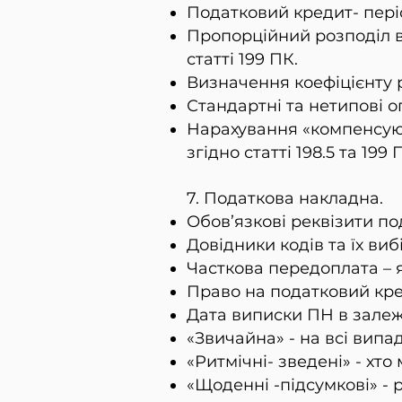
Податковий кредит- пері
Пропорційний розподіл в
статті 199 ПК.
Визначення коефіцієнту 
Стандартні та нетипові оп
Нарахування «компенсуюч
згідно статті 198.5 та 199 
7. Податкова накладна.
Обов’язкові реквізити по
Довідники кодів та їх вибі
Часткова передоплата – 
Право на податковий кре
Дата виписки ПН в залежн
«Звичайна» - на всі вип
«Ритмічні- зведені» - хт
«Щоденні -підсумкові» - 