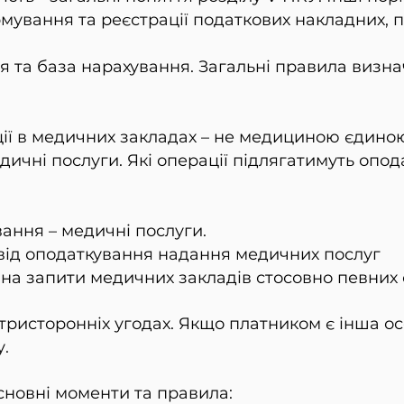
мування та реєстрації податкових накладних, п
ня та база нарахування. Загальні правила визн
ції в медичних закладах – не медициною єдин
дичні послуги. Які операції підлягатимуть опо
вання – медичні послуги.
від оподаткування надання медичних послуг
 на запити медичних закладів стосовно певних 
тристоронніх угодах. Якщо платником є інша осо
.
сновні моменти та правила: