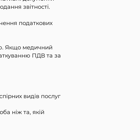
одання звітності.
ачення податкових
ою. Якщо медичний
даткуванню ПДВ та за
спірних видів послуг
ба ніж та, якій