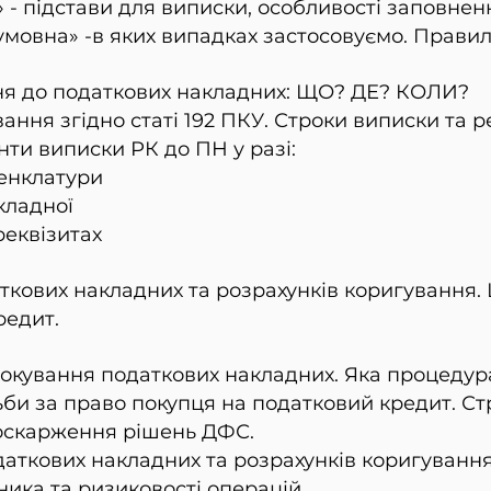
- підстави для виписки, особливості заповненн
мовна» -в яких випадках застосовуємо. Правил
ння до податкових накладних: ЩО? ДЕ? КОЛИ?
ння згідно статі 192 ПКУ. Строки виписки та ре
нти виписки РК до ПН у разі:
менклатури
кладної
реквізитах
аткових накладних та розрахунків коригування. 
редит.
локування податкових накладних. Яка процедур
би за право покупця на податковий кредит. С
 оскарження рішень ДФС.
даткових накладних та розрахунків коригуванн
ника та ризиковості операцій