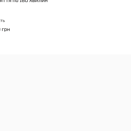
няття по 180 хвилин
сть
 грн