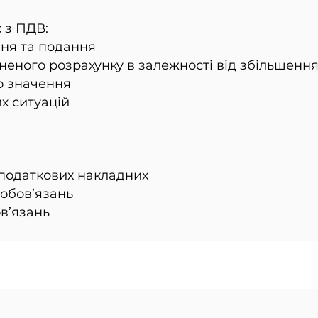
 з ПДВ:
ня та подання
еного розрахунку в залежності від збільшенн
о значення
х ситуацій
 податкових накладних
обов’язань
в’язань