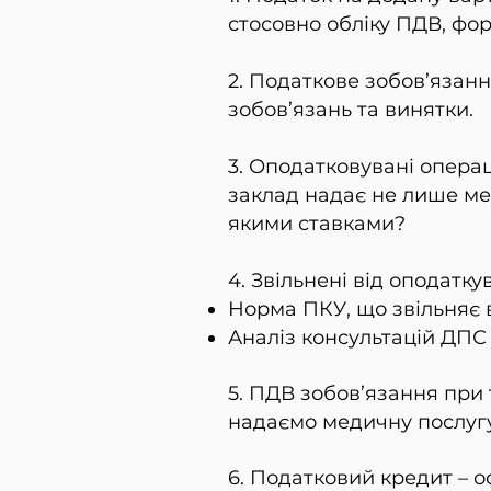
стосовно обліку ПДВ, фор
2. Податкове зобов’язан
зобов’язань та винятки.
3. Оподатковувані опера
заклад надає не лише
ме
якими ставками?
4. Звільнені від оподатку
Норма ПКУ, що звільняє 
Аналіз консультацій ДПС
5. ПДВ зобов’язання при 
надаємо медичну послугу
6. Податковий кредит – о