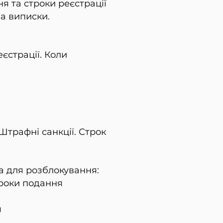
я та строки реєстрації
а виписки.
єстрації. Коли
Штрафні санкції. Строк
а для розблокування:
троки подання
я