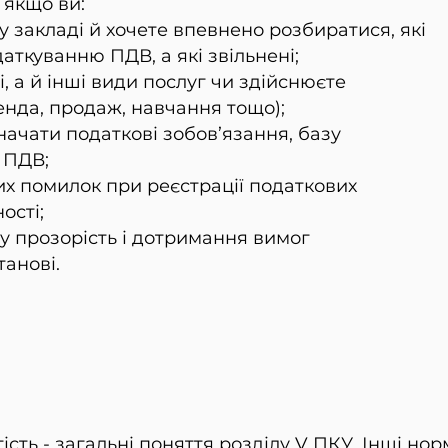
 якщо ви:
у закладі й хочете впевнено розбиратися, які
аткуванню ПДВ, а які звільнені;
, а й інші види послуг чи здійснюєте
енда, продаж, навчання тощо);
ачати податкові зобов’язання, базу
 ПДВ;
х помилок при реєстрації податкових
ості;
ву прозорість і дотримання вимог
танові.
тість - загальні поняття розділу V ПКУ. Інші но