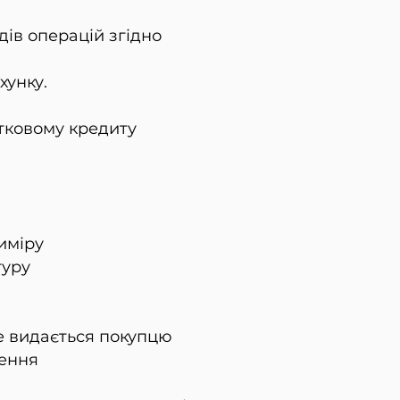
ів операцій згідно
хунку.
тковому кредиту
виміру
туру
не видається покупцю
нення