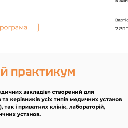
3 за
Варті
рограма
7 200
ей практикум
дичних закладів» створений для
в та керівників усіх типів медичних установ
 так і приватних клінік, лабораторій,
ичних установ.