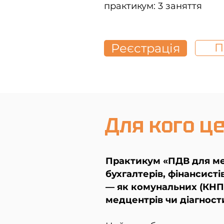
практикум: 3 заняття
Реєстрація
П
Для кого ц
Практикум «ПДВ для ме
бухгалтерів, фінансисті
— як комунальних (КНП),
медцентрів чи діагност