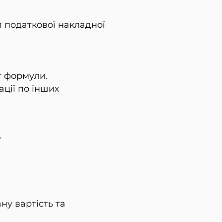
 податкової накладної
т формули.
ції по інших
?
ну вартість та