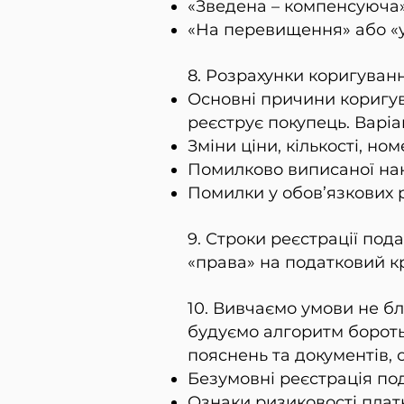
«Зведена – компенсуюча» 
«На перевищення» або «у
8. Розрахунки коригува
Основні причини коригува
реєструє покупець. Варіа
Зміни ціни, кількості, но
Помилково виписаної на
Помилки у обов’язкових 
9. Строки реєстрації под
«права» на податковий к
10. Вивчаємо умови не б
будуємо алгоритм бороть
пояснень та документів,
Безумовні реєстрація по
Ознаки ризиковості плат