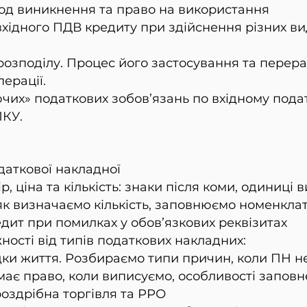
од виникнення та право на використання
хідного ПДВ кредиту при здійснення різних вид
розподілу. Процес його застосування та перера
ерації.
их» податкових зобов’язань по вхідному пода
ПКУ.
даткової накладної
р, ціна та кількість: знаки після коми, одиниці 
як визначаємо кількість, заповнюємо номенкла
дит при помилках у обов’язкових реквізитах
ості від типів податкових накладних:
адки життя. Розбираємо типи причин, коли ПН 
о має право, коли виписуємо, особливості запов
роздрібна торгівля та РРО