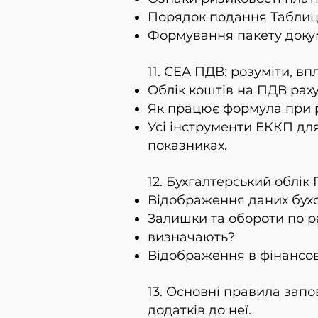
Порядок подання Таблиц
Формування пакету докум
11. СЕА ПДВ: розуміти, вп
Облік коштів на ПДВ раху
Як працює формула при р
Усі інструменти ЕККП дл
показниках.
12. Бухгалтерський облік 
Відображення даних бухоб
Залишки та обороти по ра
визначають?
Відображення в фінансов
13. Основні правила запо
додатків до неї.