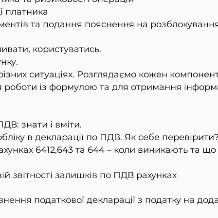
і платника
ентів та подання пояснення на розблокування
ливати, користуватись.
нку.
ізних ситуаціях. Розглядаємо кожен компонен
я роботи із формулою та для отримання інформа
ПДВ: знати і вміти.
ліку в декларації по ПДВ. Як себе перевірити
хунках 6412,643 та 644 – коли виникають та що
ій звітності залишків по ПДВ рахунках
внення податкової декларації з податку на дода