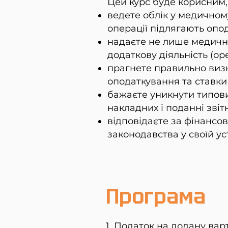
Цей курс буде корисним,
ведете облік у медичном
операції підлягають опод
надаєте не лише медичні
додаткову діяльність (ор
прагнете правильно визн
оподаткування та ставки
бажаєте уникнути типови
накладних і поданні звітн
відповідаєте за фінансо
законодавства у своїй ус
Програма
1. Податок на додану вар